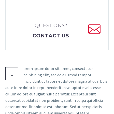


QUESTIONS?
CONTACT US
orem ipsum dolor sit amet, consectetur
L
adipisicing elit, sed do eiusmod tempor
incididunt ut labore et dolore magna aliqua. Duis
aute irure dolor in reprehenderit in voluptate velit esse
cillum dolore eu fugiat nulla pariatur. Excepteur sint
occaecat cupidatat non proident, sunt in culpa qui officia
deserunt mollit anim id est laborum. Sed ut perspiciatis
unde omnis isteam aliquam quaerat voluptatem.